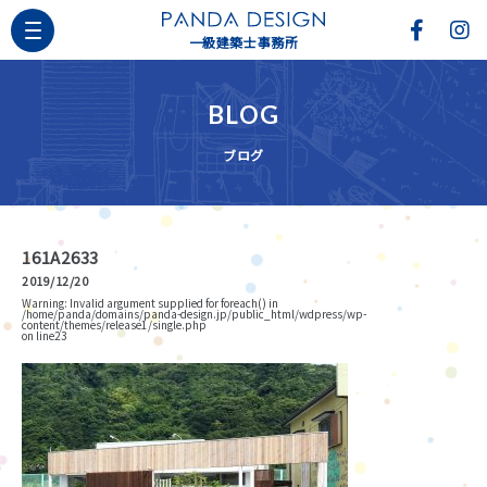
一級建築士事務所
BLOG
ブログ
161A2633
2019/12/20
Warning
: Invalid argument supplied for foreach() in
/home/panda/domains/panda-design.jp/public_html/wdpress/wp-
content/themes/release1/single.php
on line
23