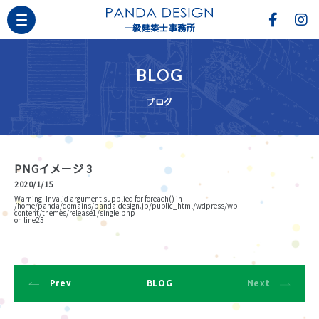
一級建築士事務所
BLOG
ブログ
PNGイメージ 3
2020/1/15
Warning
: Invalid argument supplied for foreach() in
/home/panda/domains/panda-design.jp/public_html/wdpress/wp-
content/themes/release1/single.php
on line
23
Prev
BLOG
Next