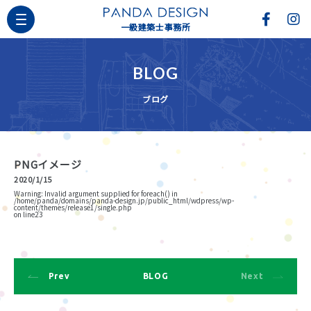
一級建築士事務所
BLOG
ブログ
PNGイメージ
2020/1/15
Warning
: Invalid argument supplied for foreach() in
/home/panda/domains/panda-design.jp/public_html/wdpress/wp-
content/themes/release1/single.php
on line
23
Prev
BLOG
Next