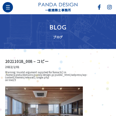
一級建築士事務所
BLOG
ブログ
20211018_008 – コピー
2022/1/01
Warning
: Invalid argument supplied for foreach() in
/home/panda/domains/panda-design.jp/public_html/wdpress/wp-
content/themes/release1/single.php
on line
23