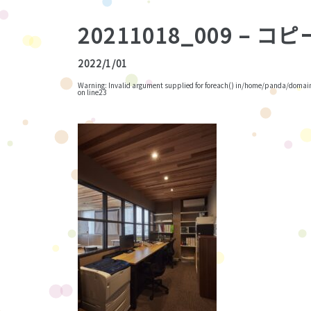
20211018_009 – コピ
2022/1/01
Warning
: Invalid argument supplied for foreach() in
/home/panda/domains
on line
23