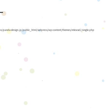
ー
/panda-design.jp/public_html/wdpress/wp-content/themes/release1/single.php