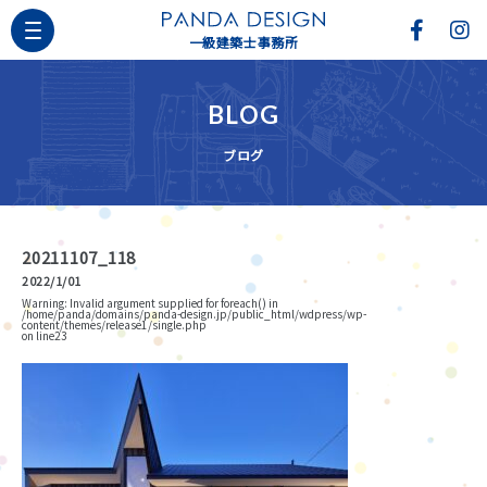
一級建築士事務所
BLOG
ブログ
20211107_118
2022/1/01
Warning
: Invalid argument supplied for foreach() in
/home/panda/domains/panda-design.jp/public_html/wdpress/wp-
content/themes/release1/single.php
on line
23