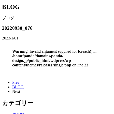
BLOG
ブログ
20220930_076
2023/1/01
Warning
: Invalid argument supplied for foreach() in
/home/panda/domains/panda-
design.jp/public_html/wdpress/wp-
content/themes/release1/single.php
on line
23
Prev
BLOG
Next
カテゴリー