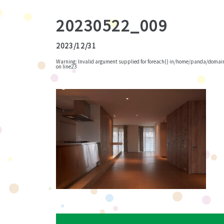
20230522_009
2023/12/31
Warning
: Invalid argument supplied for foreach() in
/home/panda/domains
on line
23