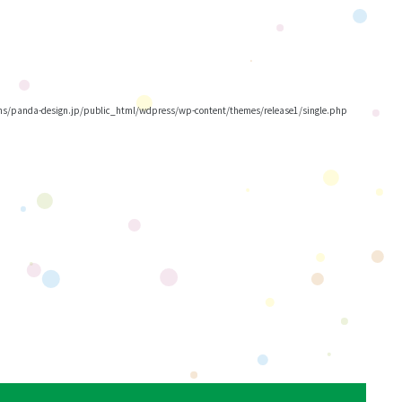
/panda-design.jp/public_html/wdpress/wp-content/themes/release1/single.php