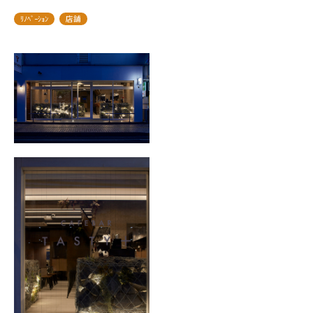
ﾘﾉﾍﾞｰｼｮﾝ
店舗