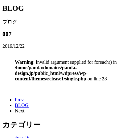
BLOG
ブログ
007
2019/12/22
Warning
: Invalid argument supplied for foreach() in
/home/panda/domains/panda-
design.jp/public_html/wdpress/wp-
content/themes/release1/single.php
on line
23
Prev
BLOG
Next
カテゴリー