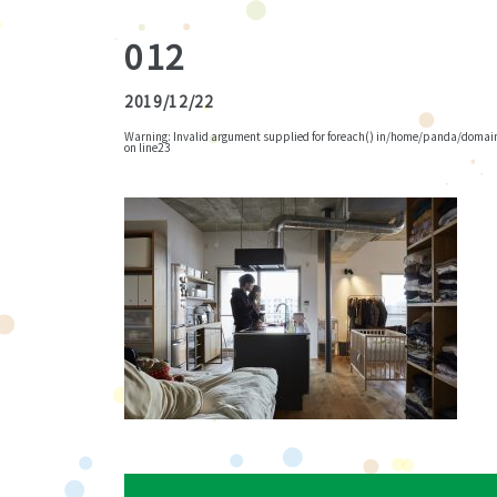
012
2019/12/22
Warning
: Invalid argument supplied for foreach() in
/home/panda/domains
on line
23