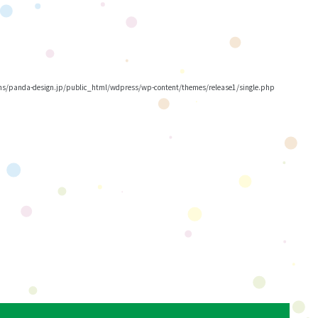
/panda-design.jp/public_html/wdpress/wp-content/themes/release1/single.php