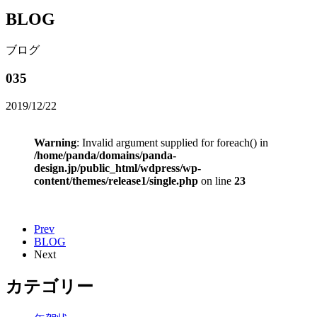
BLOG
ブログ
035
2019/12/22
Warning
: Invalid argument supplied for foreach() in
/home/panda/domains/panda-
design.jp/public_html/wdpress/wp-
content/themes/release1/single.php
on line
23
Prev
BLOG
Next
カテゴリー