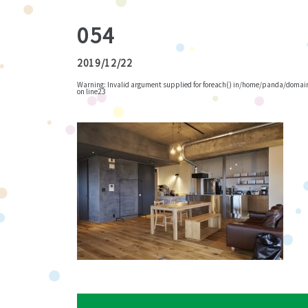
054
2019/12/22
Warning
: Invalid argument supplied for foreach() in
/home/panda/domains
on line
23