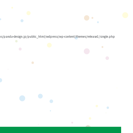
/panda-design.jp/public_html/wdpress/wp-content/themes/release1/single.php