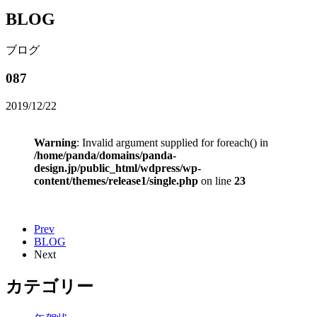
BLOG
ブログ
087
2019/12/22
Warning
: Invalid argument supplied for foreach() in
/home/panda/domains/panda-
design.jp/public_html/wdpress/wp-
content/themes/release1/single.php
on line
23
Prev
BLOG
Next
カテゴリー