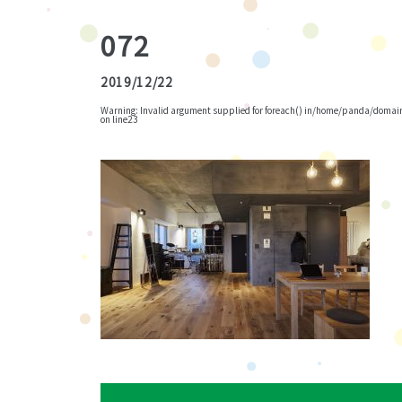
072
2019/12/22
Warning
: Invalid argument supplied for foreach() in
/home/panda/domains
on line
23