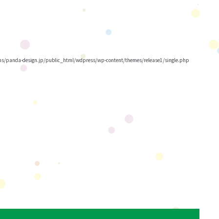
/panda-design.jp/public_html/wdpress/wp-content/themes/release1/single.php