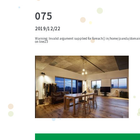
075
2019/12/22
Warning
: Invalid argument supplied for foreach() in
/home/panda/domains
on line
23