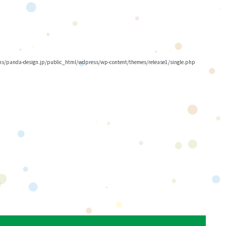
/panda-design.jp/public_html/wdpress/wp-content/themes/release1/single.php