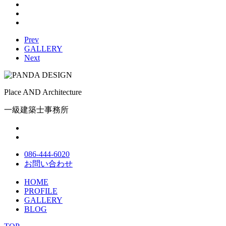
Prev
GALLERY
Next
Place AND Architecture
一級建築士事務所
086-444-6020
お問い合わせ
HOME
PROFILE
GALLERY
BLOG