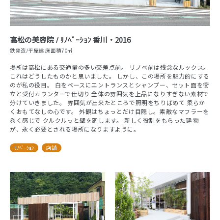
高松の美容院 / ﾘﾉﾍﾞｰｼｮﾝ 香川・2016
鉄骨造/平屋建 床面積70㎡
場所は高松にある交通量の多い交差点前。 リノベ前は残念なルックス。
これはどうしたものかと思いました。 しかし、この場所を魅力的にする
のが私の役目。 白をベースにエントランスとシャンプー、セット面を衝
立と受付カウンターで仕切り 全体の雰囲気を上品になりすぎない素材で
分けていきました。 雰囲気が出来たところで照明をちりばめて 柔らか
くおもてなしの心です。 外観はちょっとだけ目隠し。素敵なマフラーを
巻く感じで クルクルっと壁を廻します。 新しく役割をもらった建物
が、永く必要とされる場所になりますように。
ﾘﾉﾍﾞｰｼｮﾝ
店舗