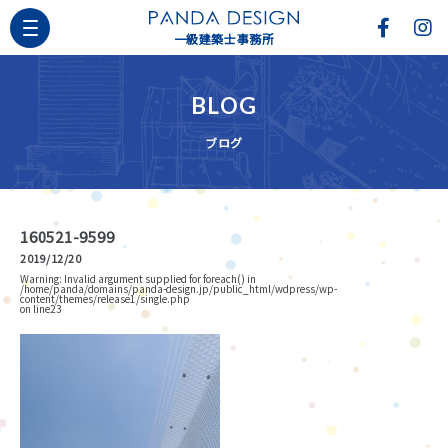
一級建築士事務所
BLOG
ブログ
160521-9599
2019/12/20
Warning
: Invalid argument supplied for foreach() in
/home/panda/domains/panda-design.jp/public_html/wdpress/wp-
content/themes/release1/single.php
on line
23