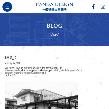
一級建築士事務所
BLOG
ブログ
IMG_2
2019/12/20
Warning
: Invalid argument supplied for foreach() in
/home/panda/domains/panda-design.jp/public_html/wdpress/wp-
content/themes/release1/single.php
on line
23