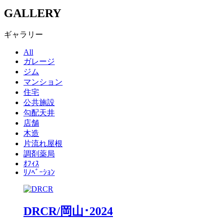
GALLERY
ギャラリー
All
ガレージ
ジム
マンション
住宅
公共施設
勾配天井
店舗
木造
片流れ屋根
調剤薬局
ｵﾌｨｽ
ﾘﾉﾍﾞｰｼｮﾝ
DRCR/岡山･2024