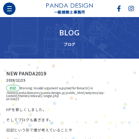
一級建築士事務所
BLOG
ブログ
NEW PANDA2019
2019/12/25
日記
Warning
: Invalid argument supplied for foreach() in
/home/panda/domains/panda-design.jp/public_html/wdpress/wp-
content/themes/release1/single.php
on line
23
HPを新しくしました。
そしてブログも書きます。
日記という形で僕が考えていることや