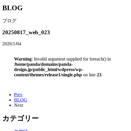
BLOG
ブログ
20250817_web_023
2026/1/04
Warning
: Invalid argument supplied for foreach() in
/home/panda/domains/panda-
design.jp/public_html/wdpress/wp-
content/themes/release1/single.php
on line
23
Prev
BLOG
Next
カテゴリー