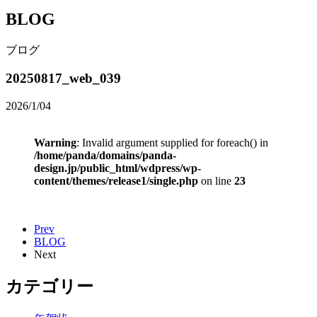
BLOG
ブログ
20250817_web_039
2026/1/04
Warning
: Invalid argument supplied for foreach() in
/home/panda/domains/panda-
design.jp/public_html/wdpress/wp-
content/themes/release1/single.php
on line
23
Prev
BLOG
Next
カテゴリー