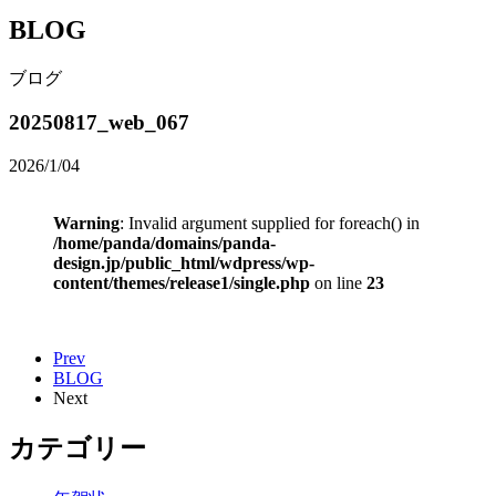
BLOG
ブログ
20250817_web_067
2026/1/04
Warning
: Invalid argument supplied for foreach() in
/home/panda/domains/panda-
design.jp/public_html/wdpress/wp-
content/themes/release1/single.php
on line
23
Prev
BLOG
Next
カテゴリー