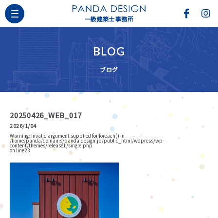
一級建築士事務所
BLOG
ブログ
20250426_WEB_017
2026/1/04
Warning
: Invalid argument supplied for foreach() in
/home/panda/domains/panda-design.jp/public_html/wdpress/wp-
content/themes/release1/single.php
on line
23