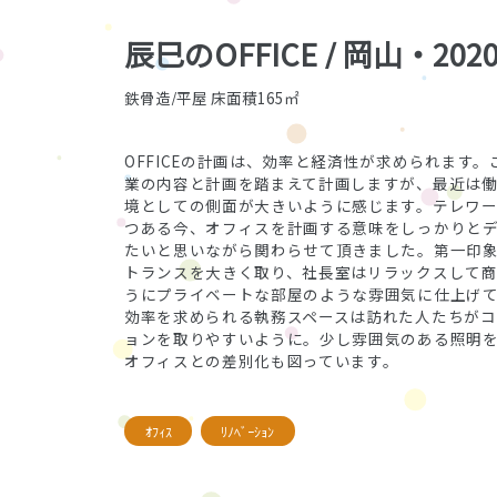
辰巳のOFFICE / 岡山・202
鉄骨造/平屋 床面積165㎡
OFFICEの計画は、効率と経済性が求められます
業の内容と計画を踏まえて計画しますが、最近は
境としての側面が大きいように感じます。テレワー
つある今、オフィスを計画する意味をしっかりと
たいと思いながら関わらせて頂きました。第一印
トランスを大きく取り、社長室はリラックスして
うにプライベートな部屋のような雰囲気に仕上げ
効率を求められる執務スペースは訪れた人たちがコ
ョンを取りやすいように。少し雰囲気のある照明
オフィスとの差別化も図っています。
ｵﾌｨｽ
ﾘﾉﾍﾞｰｼｮﾝ