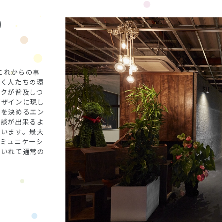
0
。これからの事
働く人たちの環
クが普及しつ
デザインに現し
象を決めるエン
商談が出来るよ
ています。最大
ミュニケーシ
をいれて通常の