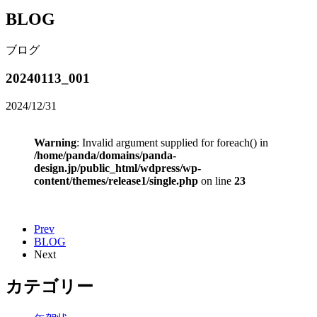
BLOG
ブログ
20240113_001
2024/12/31
Warning
: Invalid argument supplied for foreach() in
/home/panda/domains/panda-
design.jp/public_html/wdpress/wp-
content/themes/release1/single.php
on line
23
Prev
BLOG
Next
カテゴリー