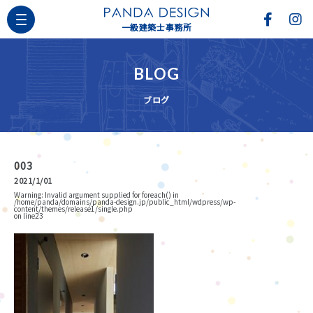
一級建築士事務所
BLOG
ブログ
003
2021/1/01
Warning
: Invalid argument supplied for foreach() in
/home/panda/domains/panda-design.jp/public_html/wdpress/wp-
content/themes/release1/single.php
on line
23