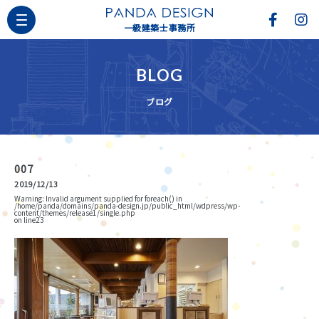
一級建築士事務所
BLOG
ブログ
007
2019/12/13
Warning
: Invalid argument supplied for foreach() in
/home/panda/domains/panda-design.jp/public_html/wdpress/wp-
content/themes/release1/single.php
on line
23