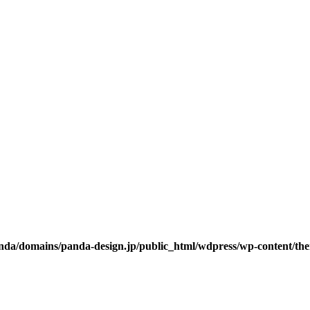
da/domains/panda-design.jp/public_html/wdpress/wp-content/them