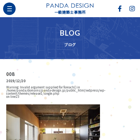
一級建築士事務所
BLOG
ブログ
008
2019/12/20
Warning
: Invalid argument supplied for foreach() in
/home/panda/domains/panda-design.jp/public_html/wdpress/wp-
content/themes/release1/single.php
on line
23