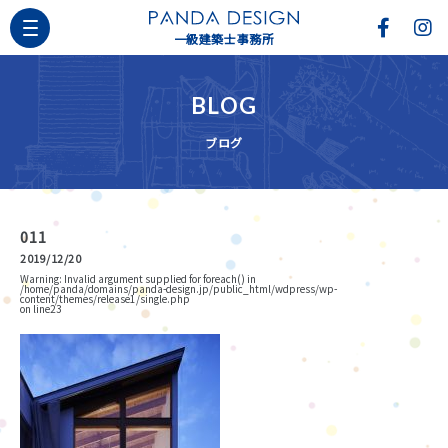
一級建築士事務所
BLOG
ブログ
011
2019/12/20
Warning
: Invalid argument supplied for foreach() in
/home/panda/domains/panda-design.jp/public_html/wdpress/wp-
content/themes/release1/single.php
on line
23