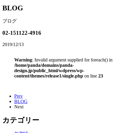
BLOG
ブログ
02-151122-4916
2019/12/13
Warning
: Invalid argument supplied for foreach() in
/home/panda/domains/panda-
design.jp/public_html/wdpress/wp-
content/themes/release1/single.php
on line
23
Prev
BLOG
Next
カテゴリー