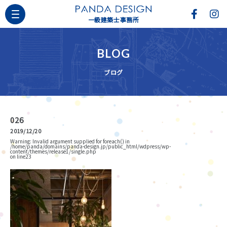
一級建築士事務所
BLOG
ブログ
026
2019/12/20
Warning
: Invalid argument supplied for foreach() in
/home/panda/domains/panda-design.jp/public_html/wdpress/wp-
content/themes/release1/single.php
on line
23