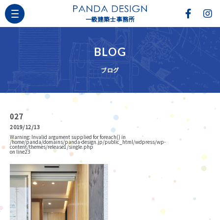
一級建築士事務所
BLOG
ブログ
027
2019/12/13
Warning
: Invalid argument supplied for foreach() in
/home/panda/domains/panda-design.jp/public_html/wdpress/wp-
content/themes/release1/single.php
on line
23