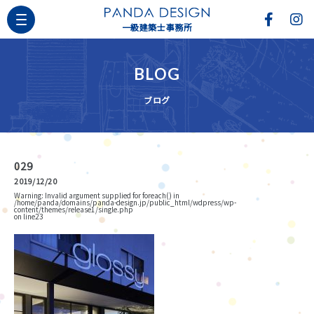
一級建築士事務所
BLOG
ブログ
029
2019/12/20
Warning
: Invalid argument supplied for foreach() in
/home/panda/domains/panda-design.jp/public_html/wdpress/wp-
content/themes/release1/single.php
on line
23