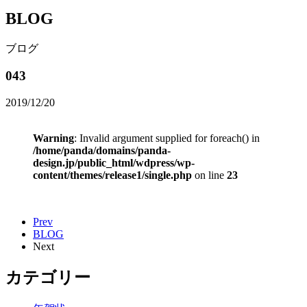
BLOG
ブログ
043
2019/12/20
Warning
: Invalid argument supplied for foreach() in
/home/panda/domains/panda-
design.jp/public_html/wdpress/wp-
content/themes/release1/single.php
on line
23
Prev
BLOG
Next
カテゴリー