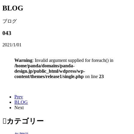
BLOG
ブログ
043
2021/1/01
Warning
: Invalid argument supplied for foreach() in
/home/panda/domains/panda-
design.jp/public_html/wdpress/wp-
content/themes/release1/single.php
on line
23
Prev
BLOG
Next
カテゴリー