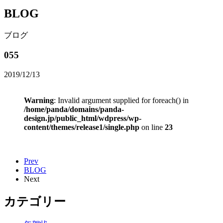
BLOG
ブログ
055
2019/12/13
Warning
: Invalid argument supplied for foreach() in
/home/panda/domains/panda-
design.jp/public_html/wdpress/wp-
content/themes/release1/single.php
on line
23
Prev
BLOG
Next
カテゴリー