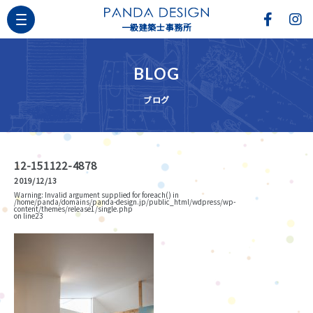
一級建築士事務所
BLOG
ブログ
12-151122-4878
2019/12/13
Warning
: Invalid argument supplied for foreach() in
/home/panda/domains/panda-design.jp/public_html/wdpress/wp-
content/themes/release1/single.php
on line
23