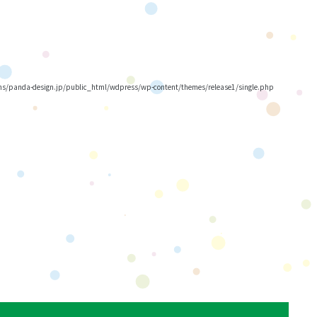
/panda-design.jp/public_html/wdpress/wp-content/themes/release1/single.php