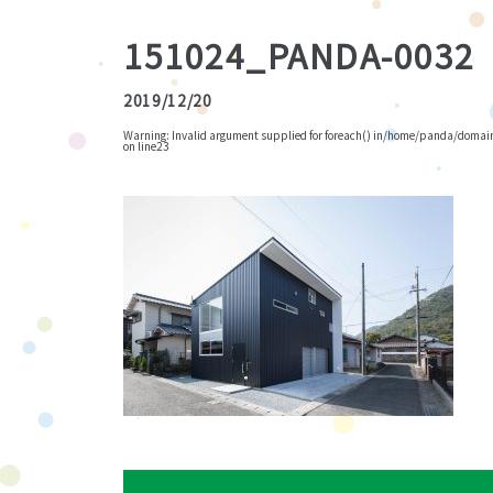
151024_PANDA-0032
2019/12/20
Warning
: Invalid argument supplied for foreach() in
/home/panda/domains
on line
23