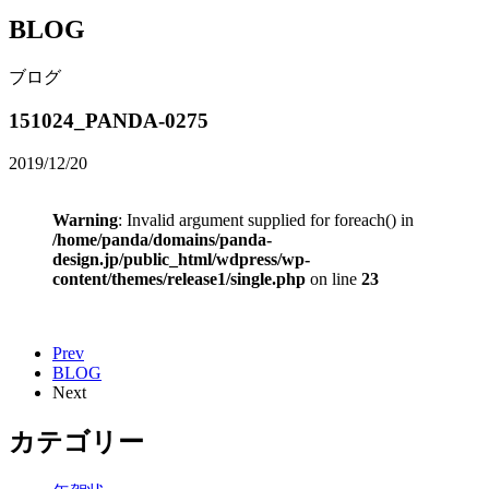
BLOG
ブログ
151024_PANDA-0275
2019/12/20
Warning
: Invalid argument supplied for foreach() in
/home/panda/domains/panda-
design.jp/public_html/wdpress/wp-
content/themes/release1/single.php
on line
23
Prev
BLOG
Next
カテゴリー