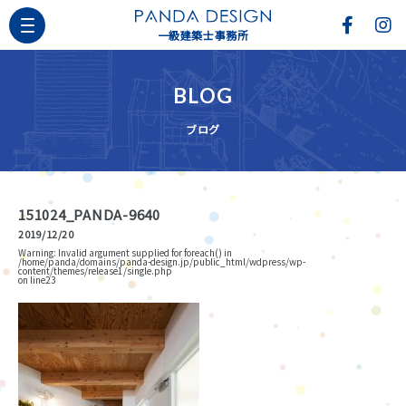
一級建築士事務所
BLOG
ブログ
151024_PANDA-9640
2019/12/20
Warning
: Invalid argument supplied for foreach() in
/home/panda/domains/panda-design.jp/public_html/wdpress/wp-
content/themes/release1/single.php
on line
23