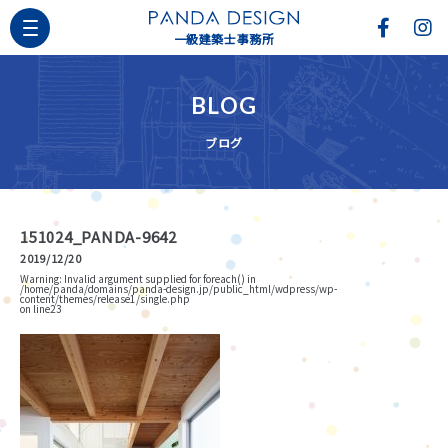
一級建築士事務所
BLOG
ブログ
151024_PANDA-9642
2019/12/20
Warning
: Invalid argument supplied for foreach() in
/home/panda/domains/panda-design.jp/public_html/wdpress/wp-
content/themes/release1/single.php
on line
23