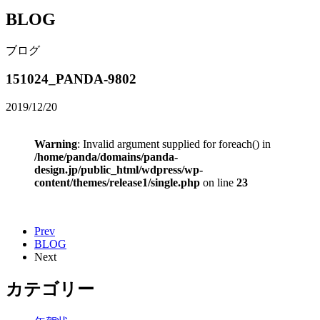
BLOG
ブログ
151024_PANDA-9802
2019/12/20
Warning
: Invalid argument supplied for foreach() in
/home/panda/domains/panda-
design.jp/public_html/wdpress/wp-
content/themes/release1/single.php
on line
23
Prev
BLOG
Next
カテゴリー