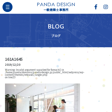
一級建築士事務所
BLOG
ブログ
161A1645
2019/12/20
Warning
: Invalid argument supplied for foreach() in
/home/panda/domains/panda-design.jp/public_html/wdpress/wp-
content/themes/release1/single.php
on line
23