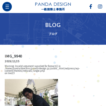
一級建築士事務所
BLOG
ブログ
IMG_9940
2019/12/25
Warning
: Invalid argument supplied for foreach() in
/home/panda/domains/panda-design.jp/public_html/wdpress/wp-
content/themes/release1/single.php
on line
23