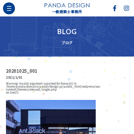
一級建築士事務所
BLOG
ブログ
20201025_001
2021/1/01
Warning
: Invalid argument supplied for foreach() in
/home/panda/domains/panda-design.jp/public_html/wdpress/wp-
content/themes/release1/single.php
on line
23