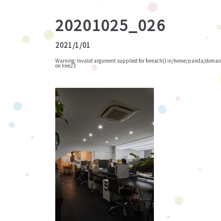
20201025_026
2021/1/01
Warning
: Invalid argument supplied for foreach() in
/home/panda/domains
on line
23