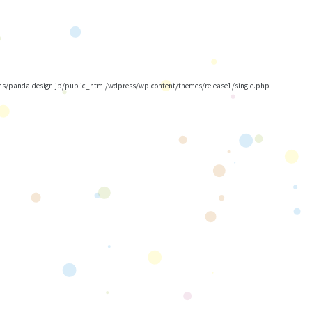
/panda-design.jp/public_html/wdpress/wp-content/themes/release1/single.php